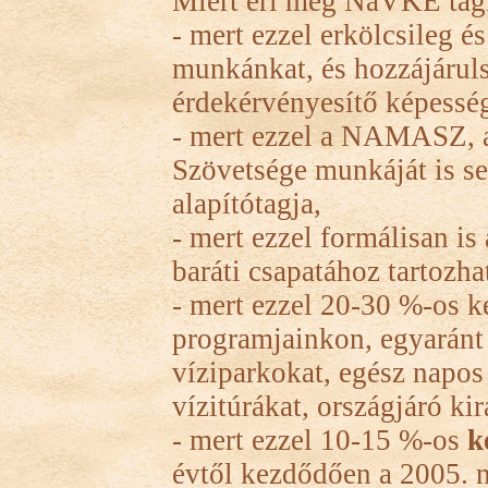
Miért éri meg NaVKE tag
- mert ezzel erkölcsileg é
munkánkat, és hozzájáru
érdekérvényesítő képessé
- mert ezzel a NAMASZ, a
Szövetsége munkáját is 
alapítótagja,
- mert ezzel formálisan i
baráti csapatához tartozha
- mert ezzel 20-30 %-os 
programjainkon, egyaránt 
víziparkokat, egész napos
vízitúrákat, országjáró ki
- mert ezzel 10-15 %-os
k
évtől kezdődően a 2005. n