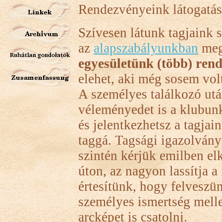
Rendezvényeink látogatásá
Szívesen látunk tagjaink 
az
alapszabályunkban
meg
egyesületünk (több) ren
elehet, aki még sosem vo
A személyes találkozó utá
véleményedet is a klubun
és jelentkezhetsz a tagja
taggá. Tagsági igazolvány
szintén kérjük emilben el
úton, az nagyon lassítja a
értesítünk, hogy felveszü
személyes ismertség mell
arcképet is csatolni.