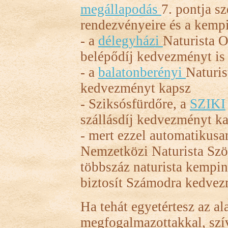
megállapodás
7. pontja sz
rendezvényeire és a kemp
- a
délegyházi
Naturista O
belépődíj kedvezményt is
- a
balatonberényi
Naturis
kedvezményt kapsz
- Sziksósfürdőre, a
SZIKI
szállásdíj kedvezményt ka
- mert ezzel automatikusan
Nemzetközi Naturista Szöv
többszáz naturista kempi
biztosít Számodra kedvezm
Ha tehát egyetértesz az a
megfogalmazottakkal, szív