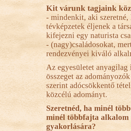
Kit várunk tagjaink kö
- mindenkit, aki szeretné,
tévképzetek éljenek a társ
kifejezni egy naturista cs
- (nagy)családosokat, mer
rendezvényei kiváló alkal
Az egyesületet anyagilag i
összeget az adományozók 
szerint adócsökkentő téte
közcélú adományt.
Szeretnéd, ha minél több
minél többfajta alkalom 
gyakorlására?