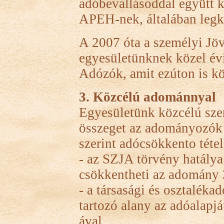
adóbevallásoddal együtt k
APEH-nek, általában legk
A 2007 óta a személyi J
egyesületünknek közel évi
Adózók, amit ezúton is k
3. Közcélú adománnyal
Egyesületünk közcélú szer
összeget az adományozók 
szerint adócsökkento téte
- az SZJA törvény hatálya 
csökkentheti az adomány
- a társasági és osztaléka
tartozó alany az adóalap
ával