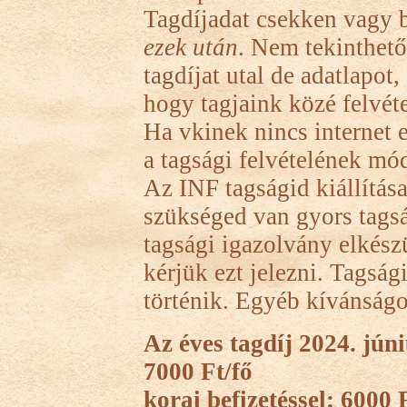
Tagdíjadat csekken vagy b
ezek után
. Nem tekinthető
tagdíjat utal de adatlapot
hogy tagjaink közé felvéte
Ha vkinek nincs internet 
a tagsági felvételének mód
Az INF tagságid kiállítása
szükséged van gyors tags
tagsági igazolvány elkész
kérjük ezt jelezni. Tagsá
történik. Egyéb kívánságo
Az éves tagdíj 2024. júni
7000 Ft/fő
korai befizetéssel: 6000 