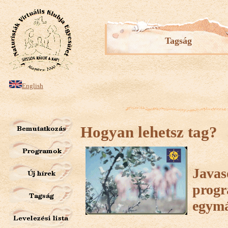
Tagság
English
Hogyan lehetsz tag?
Javas
progr
egymá