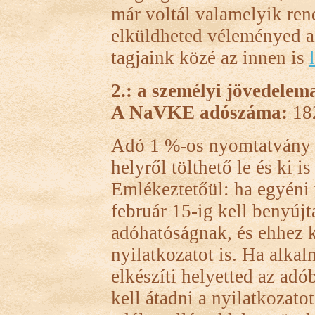
már voltál valamelyik re
elküldheted véleményed az
tagjaink közé az innen is
2.: a személyi jövedele
A NaVKE adószáma:
18
Adó 1 %-os nyomtatvány 
helyről tölthető le és ki i
Emlékeztetőül: ha egyéni 
február 15-ig kell benyúj
adóhatóságnak, és ehhez k
nyilatkozatot is. Ha alka
elkészíti helyetted az ad
kell átadni a nyilatkozat