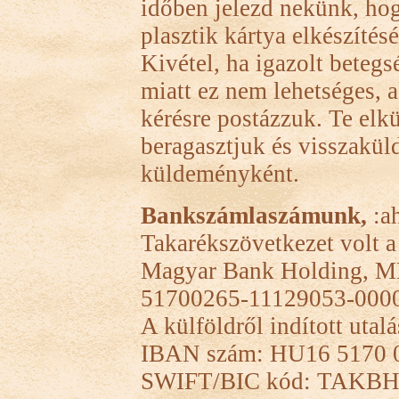
időben jelezd nekünk, hog
plasztik kártya elkészítésé
Kivétel, ha igazolt betegs
miatt ez nem lehetséges, 
kérésre postázzuk. Te elk
beragasztjuk és visszaküld
küldeményként.
Bankszámlaszámunk,
:a
Takarékszövetkezet volt a
Magyar Bank Holding, M
51700265-11129053-000
A külföldről indított utal
IBAN szám: HU16 5170 0
SWIFT/BIC kód: TAKB