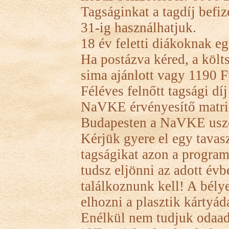
Tagságinkat a tagdíj befi
31-ig használhatjuk.
18 év feletti diákoknak eg
Ha postázva kéred, a költs
sima ajánlott vagy 1190 Ft
Féléves felnőtt tagsági 
NaVKE érvényesítő matric
Budapesten a NaVKE uszo
Kérjük gyere el egy tava
tagságikat azon a program
tudsz eljönni az adott évb
találkoznunk kell! A bélye
elhozni a plasztik kártyád
Enélkül nem tudjuk odaadn