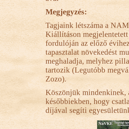
Megjegyzés:
Tagjaink létszáma a NAMA
Kiállításon megjelentetet
fordulóján az előző évih
tapasztalat növekedést mu
meghaladja, melyhez pilla
tartozik (Legutóbb megvál
Zozo).
Köszönjük mindenkinek, a
későbbiekben, hogy csatla
díjával segíti egyesületü